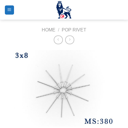
Skip
to
content
HOME
/
POP RIVET