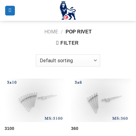
Skip
to
content
HOME
/
POP RIVET
FILTER
3100
360