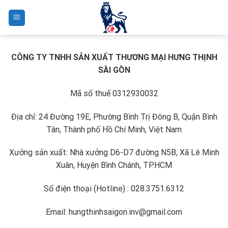
Skip
to
content
CÔNG TY TNHH SẢN XUẤT THƯƠNG MẠI HƯNG THỊNH
SÀI GÒN
Mã số thuế 0312930032
Địa chỉ: 24 Đường 19E, Phường Bình Trị Đông B, Quận Bình
Tân, Thành phố Hồ Chí Minh, Việt Nam
Xưởng sản xuất: Nhà xưởng D6-D7 đường N5B, Xã Lê Minh
Xuân, Huyện Bình Chánh, TP.HCM
Số điện thoại (Hotline) : 028.3751.6312
Email: hungthinhsaigon.inv@gmail.com