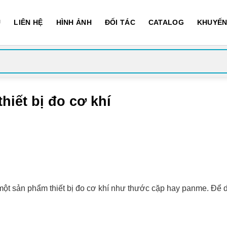
U
LIÊN HỆ
HÌNH ẢNH
ĐỐI TÁC
CATALOG
KHUYẾN
hiết bị đo cơ khí
 một sản phẩm thiết bị đo cơ khí như thước cặp hay panme. Để d