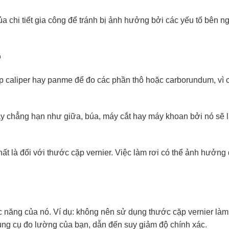
ủa chi tiết gia công để tránh bị ảnh hưởng bởi các yếu tố bên n
p
 caliper hay panme để đo các phần thô hoặc carborundum, vì 
ay chẳng hạn như giữa, búa, máy cắt hay máy khoan bởi nó sẽ 
hất là đối với thước cặp vernier. Việc làm rơi có thể ảnh hưởng
c năng của nó. Ví dụ: không nên sử dụng thước cặp vernier làm
g cụ đo lường của bạn, dẫn đến suy giảm độ chính xác.